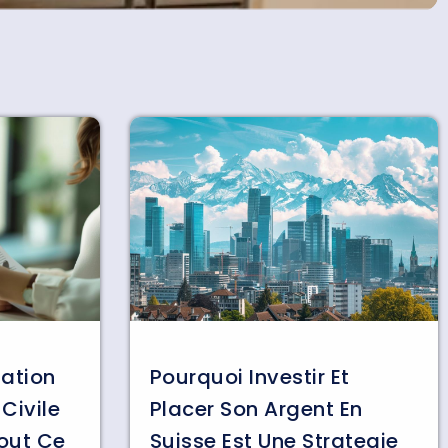
tation
Pourquoi Investir Et
Civile
Placer Son Argent En
Tout Ce
Suisse Est Une Strategie