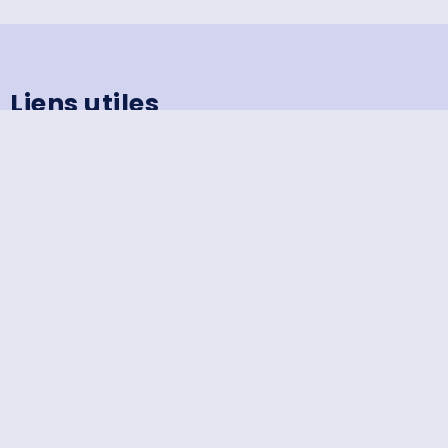
Liens utiles
Mentions Légales
Contactez-Nous
Derniers articles